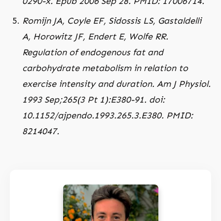
0290-x. Epub 2006 Sep 28.
PMID: 17006714.
Romijn JA, Coyle EF, Sidossis LS, Gastaldelli
A, Horowitz JF, Endert E, Wolfe RR.
Regulation of endogenous fat and
carbohydrate metabolism in relation to
exercise intensity and duration.
Am J Physiol.
1993 Sep;265(3 Pt 1):E380-91. doi:
10.1152/ajpendo.1993.265.3.E380. PMID:
8214047.