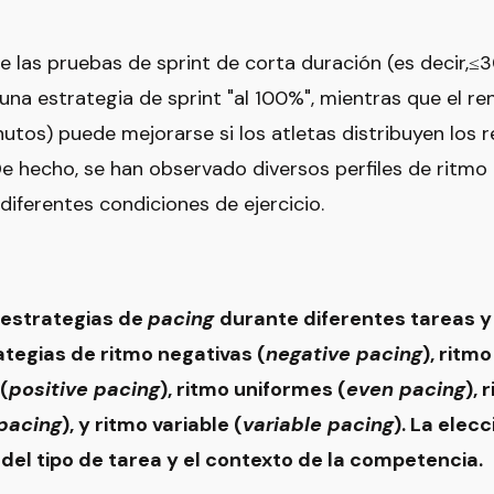
que las pruebas de sprint de corta duración (es decir,
una estrategia de sprint "al 100%", mientras que el re
tos) puede mejorarse si los atletas distribuyen los 
 hecho, se han observado diversos perfiles de ritmo 
 diferentes condiciones de ejercicio.
o estrategias de
pacing
durante diferentes tareas y
ategias de ritmo negativas (
negative pacing
), ritm
 (
positive pacing
), ritmo uniformes (
even pacing
),
pacing
), y ritmo variable (
variable pacing
). La elec
el tipo de tarea y el contexto de la competencia.