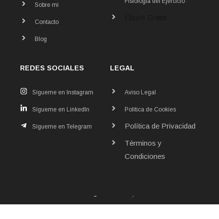
Fisiología del Ejercicio
Sobre mi
Ebook Gratis
Contacto
Blog
REDES SOCIALES
LEGAL
Sígueme en Instagram
Aviso Legal
Sígueme en LinkedIn
Política de Cookies
Política de Privacidad
Sígueme en Telegram
Términos y
Condiciones
contacto@doctorderpote.es