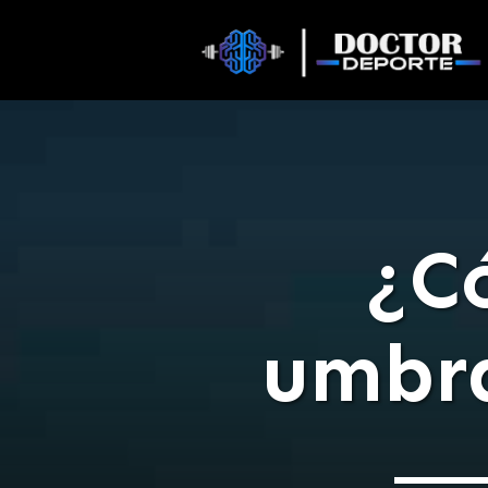
¿Có
umbra