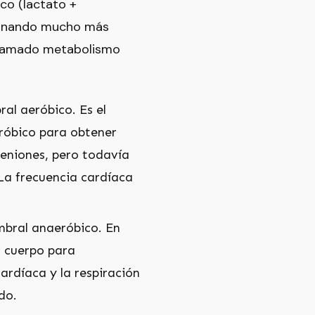
co (lactato +
 ganando mucho más
 llamado metabolismo
al aeróbico. Es el
eróbico para obtener
geniones, pero todavía
 La frecuencia cardíaca
mbral anaeróbico. En
l cuerpo para
ardíaca y la respiración
do.