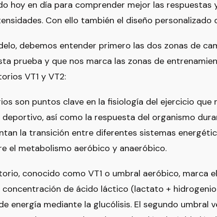
o hoy en día para comprender mejor las respuestas 
intensidades. Con ello también el diseño personalizad
delo, debemos entender primero las dos zonas de ca
sta prueba y que nos marca las zonas de entrenamien
torios VT1 y VT2:
ios son puntos clave en la fisiología del ejercicio qu
 deportivo, así como la respuesta del organismo durant
tan la transición entre diferentes sistemas energéti
re el metabolismo aeróbico y anaeróbico.
atorio, conocido como VT1 o umbral aeróbico, marca el
concentración de ácido láctico (lactato + hidrogenio
e energía mediante la glucólisis. El segundo umbral ve