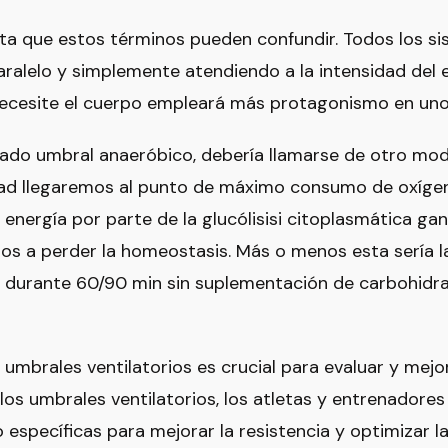
a que estos términos pueden confundir. Todos los s
ralelo y simplemente atendiendo a la intensidad del e
ecesite el cuerpo empleará más protagonismo en uno 
mado umbral anaeróbico, debería llamarse de otro mo
ad llegaremos al punto de máximo consumo de oxígen
 energía por parte de la glucólisisi citoplasmática 
s a perder la homeostasis. Más o menos esta sería l
 durante 60/90 min sin suplementación de carbohidr
 umbrales ventilatorios es crucial para evaluar y mejo
r los umbrales ventilatorios, los atletas y entrenador
specíficas para mejorar la resistencia y optimizar la 