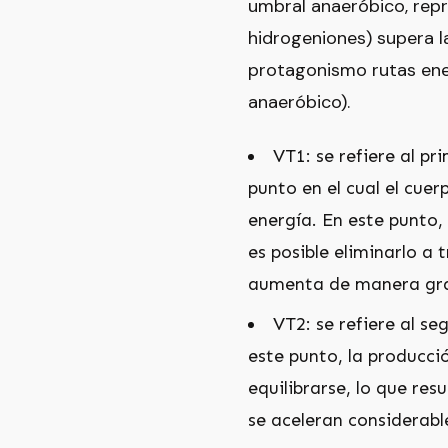
umbral anaeróbico, repr
hidrogeniones) supera 
protagonismo rutas ene
anaeróbico).
VT1: se refiere al p
punto en el cual el cue
energía. En este punto,
es posible eliminarlo a
aumenta de manera grad
VT2: se refiere al s
este punto, la producci
equilibrarse, lo que res
se aceleran considerabl